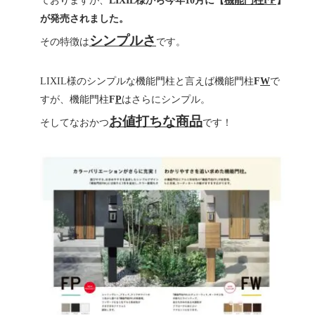
ておりますが、
LIXIL様から今年10月に【
機能門柱FP
】
が発売されました。
シンプルさ
その特徴は
です。
LIXIL様のシンプルな機能門柱と言えば機能門柱
F
W
で
すが、機能門柱
F
P
はさらにシンプル。
お値打ちな商品
そしてなおかつ
です！