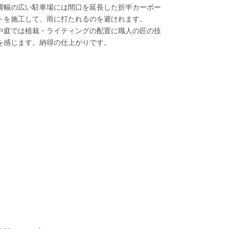
横幅の広い駐車場には間口を延長した折半カーポー
トを施工して、雨に打たれるのを避けれます。
中庭では植栽・ライティングの配置に職人の匠の技
を感じます。納得の仕上がりです。