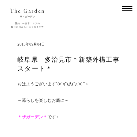
The Garden
ザ・ガーデン
愛知・一宮市エリアの
風土に根ざしたエクステリア
2015年09月04日
岐阜県 多治見市＊新築外構工事
スタート＊
おはようございます`(o’д’)从(‘д’o)’`♪
～暮らしを楽しむお庭に～
＊ザガーデン＊
です♪