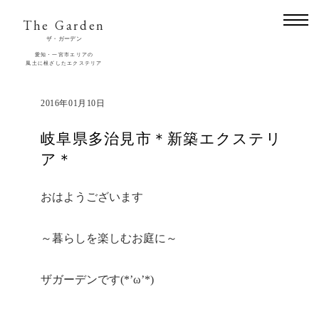
The Garden
ザ・ガーデン
愛知・一宮市エリアの
風土に根ざしたエクステリア
2016年01月10日
岐阜県多治見市＊新築エクステリ
ア＊
おはようございます
～暮らしを楽しむお庭に～
ザガーデンです(*’ω’*)