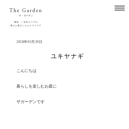
The Garden
ザ・ガーデン
愛知・一宮市エリアの
風土に根ざしたエクステリア
2018年03月29日
ユキヤナギ
こんにちは
暮らしを楽しむお庭に
ザガーデンです