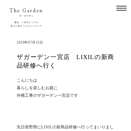
The Garden
ザ・ガーデン
愛知・一宮市エリアの
風土に根ざしたエクステリア
2019年07月15日
ザガーデン一宮店 LIXILの新商
品研修へ行く
こんにちは
暮らしを楽しむお庭に
外構工事のザガーデン一宮店です
先日長野県にLIXILの新商品研修へ行ってまいりまし