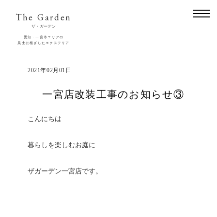
The Garden
ザ・ガーデン
愛知・一宮市エリアの
風土に根ざしたエクステリア
2021年02月01日
一宮店改装工事のお知らせ③
こんにちは
暮らしを楽しむお庭に
ザガーデン一宮店です。