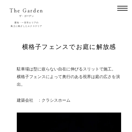
The Garden
ザ・ガーデン
愛知・一宮市エリアの
風土に根ざしたエクステリア
横格子フェンスでお庭に解放感
駐車場は型に嵌らない自在に伸びるスリットで施工。
横格子フェンスによって奥行のある視界は庭の広さを演
出。
建築会社 ：クラシスホーム