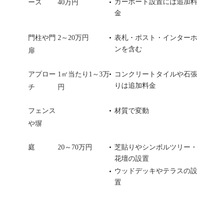
カーポート設置には追加料
ース
40万円
金
門柱や門
2～20万円
表札・ポスト・インターホ
ンを含む
扉
アプロー
1㎡当たり1～3万
コンクリートタイルや石張
りは追加料金
チ
円
フェンス
材質で変動
や塀
庭
20～70万円
芝貼りやシンボルツリー・
花壇の設置
ウッドデッキやテラスの設
置