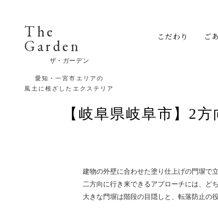
The
こだわり
ご
Garden
ザ・ガーデン
愛知・一宮市エリアの
風土に根ざしたエクステリア
【岐阜県岐阜市】2
建物の外壁に合わせた塗り仕上げの門塀で
二方向に行き来できるアプローチには、ど
大きな門塀は階段の目隠しと、転落防止の