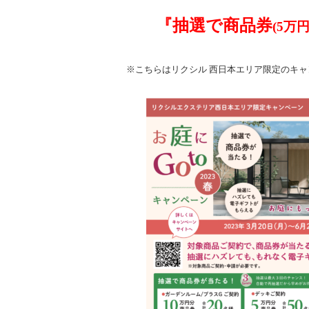
『抽選で商品券
(5万
※こちらはリクシル 西日本エリア限定のキャ